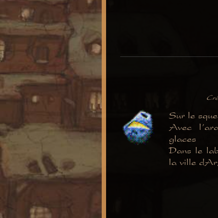
Cré
Sur le sque
Avec l'ar
glaces
Dans le lab
la ville dAr