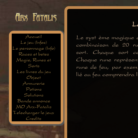
L
Accueil
Le syst ème magique 
Le jeu (Infos)
combinaison de 20 ru
Le personnage (Info)
sort. Chaque sort c
Races et betes
Chaque rune représen
Magie, Runes et
Sorts
rune de feu, par exemp
Les livres du jeu
lié au feu comprendra 
Object
Armurerie
Potions
Solutions
Bande annonce
MO Arx-Fatalis
Telecharger le jeux
Credits