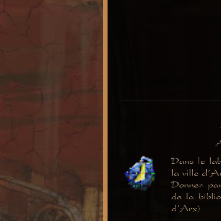
A
Dans le lab
la ville d'A
Donner par
de la bibli
d'Arx)