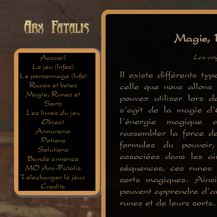
Magie, 
Accueil
Les ori
Le jeu (Infos)
Il existe différents t
Le personnage (Info)
Races et betes
celle que nous allons 
Magie, Runes et
pouvez utiliser lors 
Sorts
s'agit de la magie d
Les livres du jeu
l'énergie magique 
Object
Armurerie
rassembler la force d
Potions
formules du pouvoir
Solutions
associées dans les ai
Bande annonce
séquences, ces runes 
MO Arx-Fatalis
Telecharger le jeux
sorts magiques. Ainsi
Credits
peuvent apprendre d'av
runes et de leurs sorts.