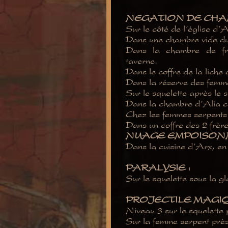
NEGATION DE CHAM
Sur le côté de l’église d’A
Dans une chambre vide du 
Dans la chambre de frè
taverne.
Dans le coffre de la liche 
Dans la réserve des femme
Sur le squelette après le s
Dans la chambre d’Alia che
Chez les femmes serpents 
Dans un coffre des 2 frère
NUAGE EMPOISONN
Dans la cuisine d’Arx, en 
PARALYSIE :
Sur le squelette sous la g
PROJECTILE MAGIQ
Niveau 3 sur le squelette 
Sur la femme serpent près 