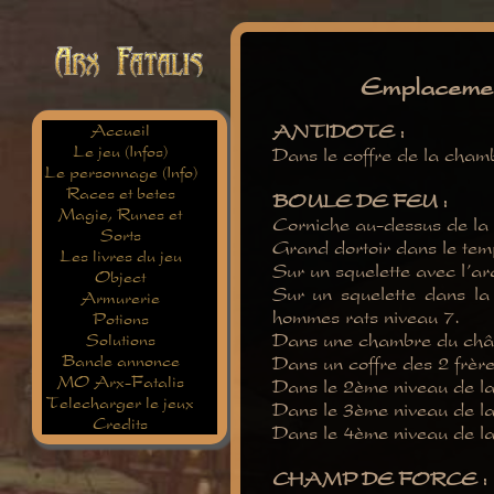
Emplacemen
Accueil
ANTIDOTE :
Le jeu (Infos)
Dans le coffre de la cha
Le personnage (Info)
Races et betes
BOULE DE FEU :
Magie, Runes et
Corniche au-dessus de la 
Sorts
Grand dortoir dans le temp
Les livres du jeu
Sur un squelette avec l’a
Object
Sur un squelette dans la
Armurerie
hommes rats niveau 7.
Potions
Dans une chambre du châ
Solutions
Bande annonce
Dans un coffre des 2 frère
MO Arx-Fatalis
Dans le 2ème niveau de la
Telecharger le jeux
Dans le 3ème niveau de la
Credits
Dans le 4ème niveau de la
CHAMP DE FORCE :