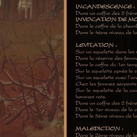
INCANDESCENCE :
Dans un coffre des 2 frère
INVOCATION DE MO
Dans le coffre de la cham
Dans le 4ème niveau de la
LEVITATION :
Sur un squelette dans les 
Dans la réserve des femme
Dans le coffre du 1er tem
Sur le squelette après le s
Sur un squelette avec l’a
Chez les femmes serpents 
Sur le squelette de la ca
hommes rats.
Dans un coffre des 2 frère
Dans le 1er niveau de la c
Dans le 5ème niveau de la
MALEDICTION :
Dans le 2ème niveau de la